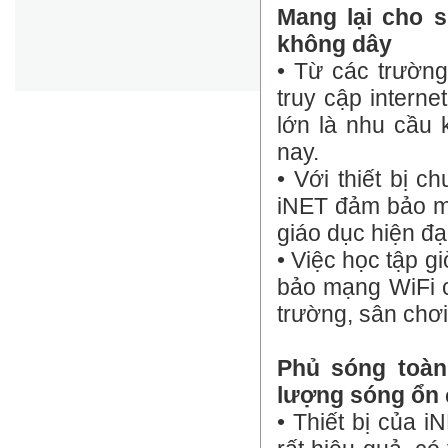
Mang lại cho s
không dây
• Từ các trường
truy cập interne
lớn là nhu cầu 
nay.
• Với thiết bị c
iNET đảm bảo ma
giáo dục hiện đạ
• Việc học tập g
bảo mạng WiFi c
trường, sân chơi
Phủ sóng toàn
lượng sóng ổn 
• Thiết bị của 